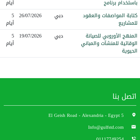
باستخدام برنامج
أيام
كتابة المواصفات والعقود
دبي
26/07/2026
5
للمشاريع
أيام
المنهج الأوروبي للصيانة
دبي
19/07/2026
5
الوقائية للمنشآت والمباني
أيام
الحيوية
اتصل بنا
5 El Geish Road - Alexandria - Egypt
Info@gulfstd.com
01117749254